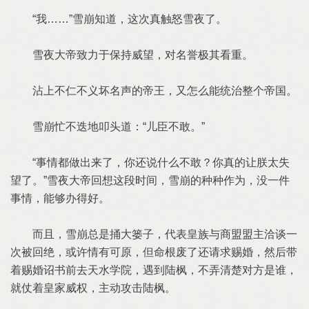
“我……”雪崩知道，这次真触怒雪夜了。
雪夜大帝致力于保持威望，对名誉极其看重。
沾上不仁不义坏名声的帝王，又怎么能统治整个帝国。
雪崩忙不迭地叩头道：“儿臣不敢。”
“事情都做出来了，你还说什么不敢？你真的让朕太失
望了。”雪夜大帝回想这段时间，雪崩的种种作为，没一件
事情，能够办得好。
而且，雪崩总是捅大篓子，代表皇族与商盟盟主洽谈一
次被回绝，或许情有可原，但命根废了还请求赐婚，然后带
着赐婚诏书前去天水学院，遇到陆枫，不弄清楚对方是谁，
就仗着皇家威权，主动攻击陆枫。