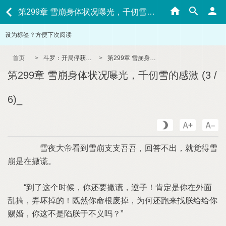
第299章 雪崩身体状况曝光，千仞雪的感激 (3 / 6)_
设为标签？方便下次阅读
首页
>
斗罗：开局俘获女神朱竹清
>
第299章 雪崩身体状况曝光，千仞雪的感激 (3 / 6)_
第299章 雪崩身体状况曝光，千仞雪的感激 (3 /
6)_
雪夜大帝看到雪崩支支吾吾，回答不出，就觉得雪
崩是在撒谎。
“到了这个时候，你还要撒谎，逆子！肯定是你在外面
乱搞，弄坏掉的！既然你命根废掉，为何还跑来找朕给给你
赐婚，你这不是陷朕于不义吗？”