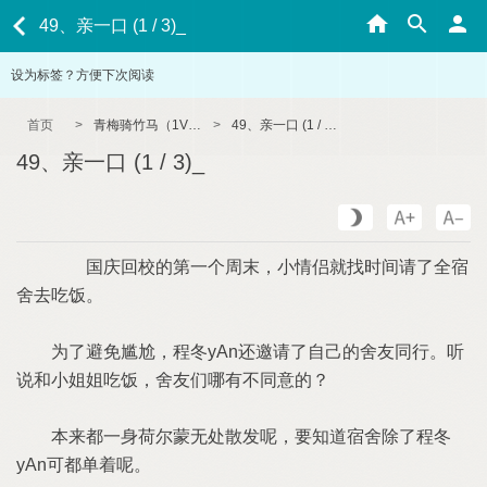
49、亲一口 (1 / 3)_
设为标签？方便下次阅读
首页
>
青梅骑竹马（1V1 双C 甜H）
>
49、亲一口 (1 / 3)_
49、亲一口 (1 / 3)_
国庆回校的第一个周末，小情侣就找时间请了全宿
舍去吃饭。
为了避免尴尬，程冬yAn还邀请了自己的舍友同行。听
说和小姐姐吃饭，舍友们哪有不同意的？
本来都一身荷尔蒙无处散发呢，要知道宿舍除了程冬
yAn可都单着呢。