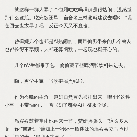
就这样一群人弄了个包厢吃吃喝喝倒是很热闹，没感觉
到什么尴尬。吃完饭还早，宿舍老三林俊就建议去唱K，“现
在回去也太早了吧，反正今天又不查寝。”
曾佩妮几个也都是Ai热闹的，而且仙男带来的几个舍友
也都长得不寒颤，人都还算幽默，一起玩也挺开心的。
几个nV生都带了包，偷偷藏了些啤酒和饮料带进去。
嗨，穷学生嘛，当然要省点钱啦。
作为今晚的主角，楚妍自然首先被推出来。唱个K这种
小事，不带怕的，一首《Si了都要Ai》征服全场。
温媛媛鼓着掌让她再来一首，楚妍摇摇头，“这么多人
呢，你们唱吧。”谁知上一秒还一脸迷妹的温媛媛立马抢过
她手里的麦，“那我不客气了。”