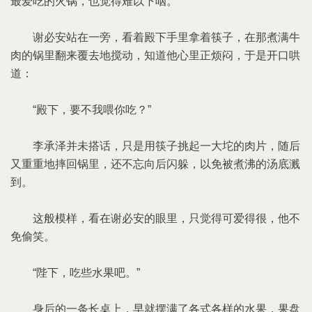
最爱吃的火锅，也觉得难以下咽。
谢必安站在一旁，看着殿下手里拿着筷子，在那煮满牛
肉的锅里翻来覆去地搅动，知道他心里正烦闷，于是开口哄
道：
“殿下，要不我喂你吃？”
李承泽并未搭话，只是用筷子挑起一大坨的肉片，随后
又重重地摔回锅里，还不忘向后闪躲，以免被煮沸的汤底溅
到。
这般模样，看在谢必安的眼里，只觉得可爱得很，他不
免偷笑。
“陛下，吃些水果吧。”
身后的一条长桌上，早就摆满了各式各样的水果，果盘