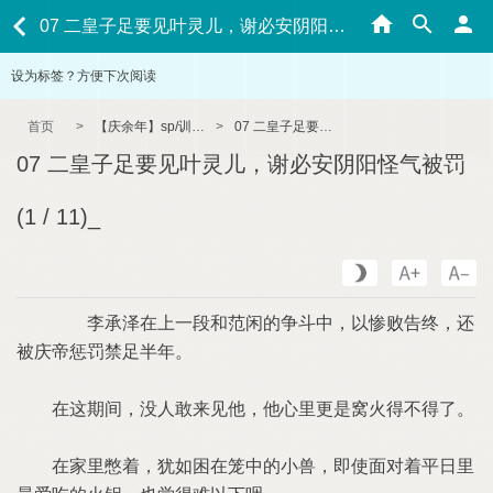
07 二皇子足要见叶灵儿，谢必安阴阳怪气被罚 (1 / 11)_
设为标签？方便下次阅读
首页
>
【庆余年】sp/训诫/管教 短篇合集
>
07 二皇子足要见叶灵儿，谢必安阴阳怪气被罚 (1 / 11)_
07 二皇子足要见叶灵儿，谢必安阴阳怪气被罚
(1 / 11)_
李承泽在上一段和范闲的争斗中，以惨败告终，还
被庆帝惩罚禁足半年。
在这期间，没人敢来见他，他心里更是窝火得不得了。
在家里憋着，犹如困在笼中的小兽，即使面对着平日里