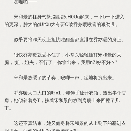
啪啪啪——
宋和景的柱身气势汹汹都cH0Ug起来，一下b一下进入
的更深，肿大的gUit0u大有要C破乔亦暖喉管的狠劲儿。
似乎要将昨天晚上担忧吃醋全都发泄在乔亦暖的身上。
很快乔亦暖就受不住了，小拳头轻轻捶打宋和景的大
腿，“姐，姐夫，不行了，你拿出来，我用nZI好不好？”
宋和景放缓了的节奏，啵唧一声，猛地将拽出来。
乔亦暖大口大口的呼x1，却伸手扯开衣领，露出半个香
肩，她倾斜着身T，扶着宋和景的放到肩膀上来回擦了几
下。
这还不算结束，她又俯身将宋和景的从上到下的塞进衣
服里面，让他的gUit0u拨弄她的rr0U。