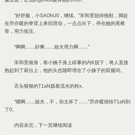
“好舒服，小SAOhU0，继续。”宋和景脱掉拖鞋，脚趾
在乔亦暖的脊背上来回滑动，一点点向下，停在她的尾椎
骨，用力按压。
“啊啊……好爽……姐夫用力啊……”
宋和景俯身，将小姨子身上碍事的内K脱下，将人直接
抱起到了厨台上，他的头也随即埋在了小姨子的双腿间。
舌头狠狠的T1aN舐着流水的粉x。
“嗯啊……姐夫，不，你太坏了……”乔亦暖很快T1aN到
了0。
内容未完，下一页继续阅读