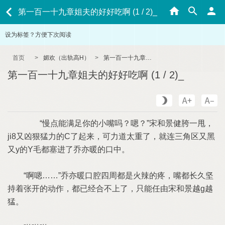
第一百一十九章姐夫的好好吃啊 (1 / 2)_
设为标签？方便下次阅读
首页
>
媚欢（出轨高H）
>
第一百一十九章姐夫的好好吃啊 (1 / 2)_
第一百一十九章姐夫的好好吃啊 (1 / 2)_
“慢点能满足你的小嘴吗？嗯？”宋和景健胯一甩，
ji8又凶狠猛力的C了起来，可力道太重了，就连三角区又黑
又y的Y毛都塞进了乔亦暖的口中。
“啊嗯……”乔亦暖口腔四周都是火辣的疼，嘴都长久坚
持着张开的动作，都已经合不上了，只能任由宋和景越g越
猛。