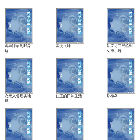
诡异降临到我身
美漫丧钟
斗罗之开局签到
边
女神小舞
次元入侵现实地
仙王的日常生活
杀神岛
球