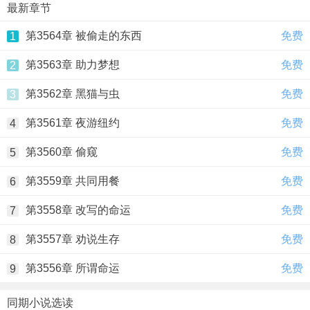
最新章节
第3564章 被偷走的东西
免费
1
第3563章 助力梦想
免费
2
第3562章 黑猫与虫
免费
3
第3561章 夜游纽约
免费
4
第3560章 偷窥
免费
5
第3559章 共同用餐
免费
6
第3558章 改写的命运
免费
7
第3557章 劝说生存
免费
8
第3556章 所谓命运
免费
9
同期小说选读