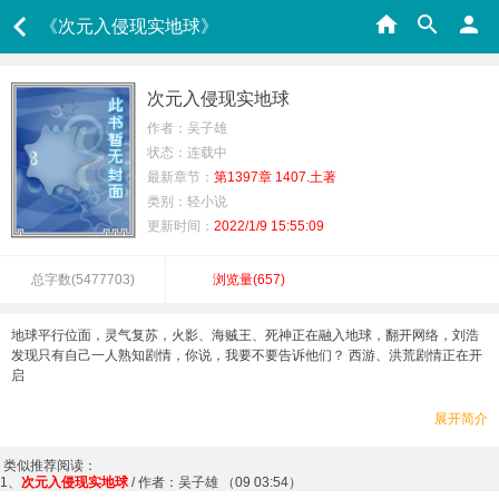
《次元入侵现实地球》
次元入侵现实地球
作者：吴子雄
状态：连载中
最新章节：
第1397章 1407.土著
类别：轻小说
更新时间：
2022/1/9 15:55:09
总字数(
5477703
)
浏览量(
657
)
地球平行位面，灵气复苏，火影、海贼王、死神正在融入地球，翻开网络，刘浩
发现只有自己一人熟知剧情，你说，我要不要告诉他们？ 西游、洪荒剧情正在开
启
展开简介
类似推荐阅读：
1、
次元入侵现实地球
/ 作者：吴子雄 （09 03:54）