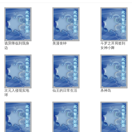
诡异降临到我身
美漫丧钟
斗罗之开局签到
边
女神小舞
次元入侵现实地
仙王的日常生活
杀神岛
球